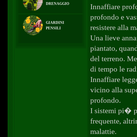
DRENAGGIO
Innaffiare pro
profondo e vast
GIARDINI
resistere alla m
PENSILI
Una lieve anna
piantato, quand
del terreno. M
di tempo le ra
Innaffiare leg
vicino alla sup
profondo.
I sistemi pi� p
frequente, altr
malattie.