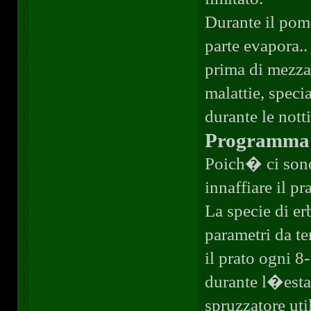
Durante il po
parte evapora..
prima di mezza
malattie, speci
durante le notti
Programma d
Poich� ci sono
innaffiare il pr
La specie di erb
parametri da te
il prato ogni 8
durante l�estat
spruzzatore ut