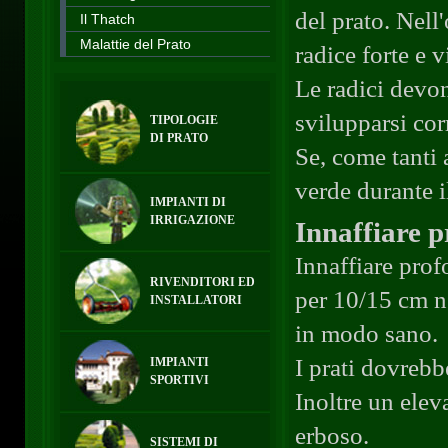
del prato. Nell
Il Thatch
Malattie del Prato
radice forte e 
Le radici devo
svilupparsi cor
TIPOLOGIE
DI PRATO
Se, come tanti 
verde durante i
IMPIANTI DI
IRRIGAZIONE
Innaffiare 
Innaffiare prof
RIVENDITORI ED
per 10/15 cm ne
INSTALLATORI
in modo sano.
I prati dovrebb
IMPIANTI
SPORTIVI
Inoltre un elev
erboso.
SISTEMI DI