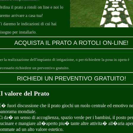
rdina il prato a rotoli on line e noi lo
aremo arrivare a casa tua!
i daremo le indicazioni di cui hai
isogno per installarlo.
ACQUISTA IL PRATO A ROTOLI ON-LINE!
er la realizzazione dell'impianto di irrigazione, o per richiedere la posa in opera è
ecessario richiedere un preventivo gratuito.
RICHIEDI UN PREVENTIVO GRATUITO!
Il valore del Prato
E� fuori discussione che il prato giochi un ruolo centrale ed emotivo ne
panorama mondiale.
Ci da� un senso di accoglienza, spazio verde per i bambini, il posto pe
cucinare e mangiare all�aperto piu� tante altre attivita� all�aria aper
sommate ad un alto valore estetico.