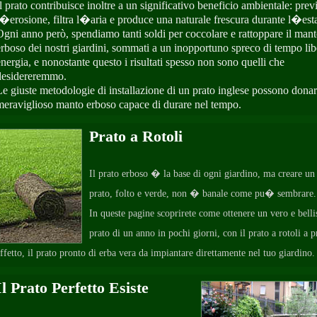
Il prato contribuisce inoltre a un significativo beneficio ambientale: prev
l�erosione, filtra l�aria e produce una naturale frescura durante l�esta
Ogni anno però, spendiamo tanti soldi per coccolare e rattoppare il man
erboso dei nostri giardini, sommati a un inopportuno spreco di tempo li
energia, e nonostante questo i risultati spesso non sono quelli che
desidereremmo.
Le giuste metodologie di installazione di un prato inglese possono donar
meraviglioso manto erboso capace di durare nel tempo.
Prato a Rotoli
Il prato erboso � la base di ogni giardino, ma creare un
prato, folto e verde, non � banale come pu� sembrare.
In queste pagine scoprirete come ottenere un vero e bell
prato di un anno in pochi giorni, con il prato a rotoli a 
ffetto, il prato pronto di erba vera da impiantare direttamente nel tuo giardino.
Il Prato Perfetto Esiste