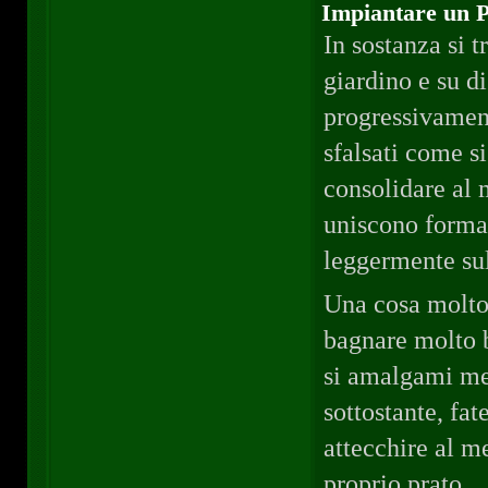
Impiantare un P
In sostanza si t
giardino e su di
progressivament
sfalsati come s
consolidare al m
uniscono forman
leggermente sul
Una cosa molto
bagnare molto b
si amalgami me
sottostante, fat
attecchire al m
proprio prato.