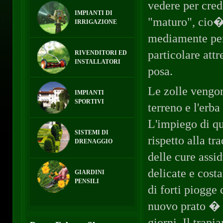
vedere per crede
IMPIANTI DI
"maturo", cio� 
IRRIGAZIONE
mediamente per 
particolare attr
RIVENDITORI ED
INSTALLATORI
posa.
Le zolle vengon
IMPIANTI
SPORTIVI
terreno e l'erba
L'impiego di qu
SISTEMI DI
rispetto alla tr
DRENAGGIO
delle cure assid
delicate e cost
GIARDINI
PENSILI
di forti piogge
nuovo prato � c
giorni. Il trapi